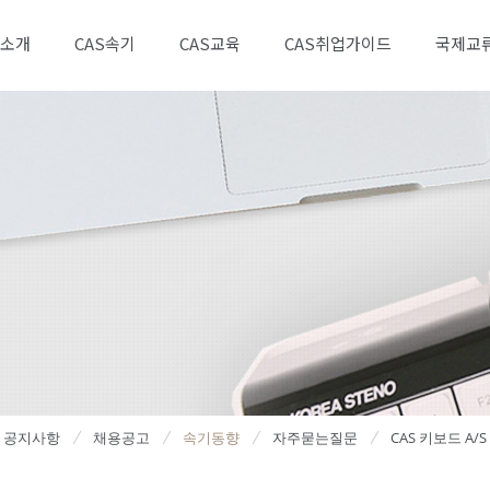
소개
CAS속기
CAS교육
CAS취업가이드
국제교
공지사항
채용공고
속기동향
자주묻는질문
CAS 키보드 A/S