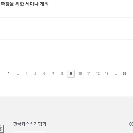
 확장을 위한 세미나 개최
v
1
...
4
5
6
7
8
10
11
12
13
...
59
9
한국카스속기협회
C