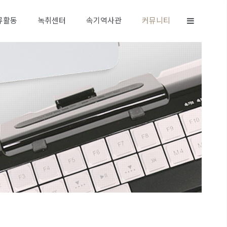
류활동
녹취센터
속기역사관
커뮤니티