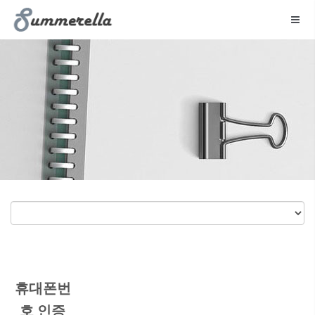
메뉴 건너뛰기
휴대폰번
호 인증