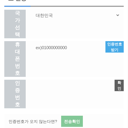
국
가
선
택
인증번호
휴
받기
대
폰
번
호
확
인
인
증
번
호
전송확인
인증번호가 오지 않는다면?